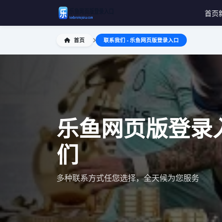
首页
首页
联系我们 - 乐鱼网页版登录入口
乐鱼网页版登录入
们
多种联系方式任您选择，全天候为您服务