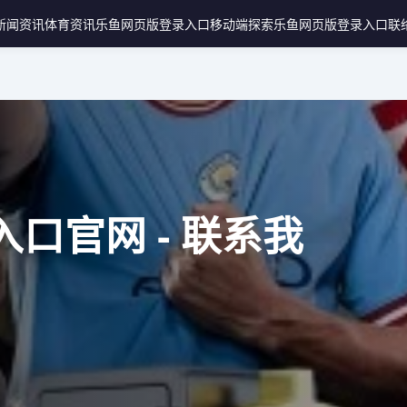
新闻资讯
体育资讯
乐鱼网页版登录入口移动端
探索乐鱼网页版登录入口
联
口官网 - 联系我