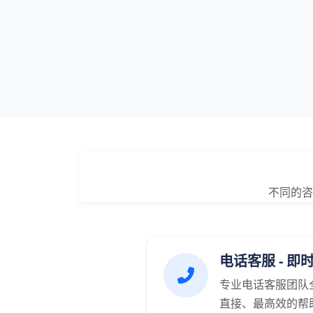
不同的咨
电话客服 - 
专业电话客服团队
直接、最高效的帮