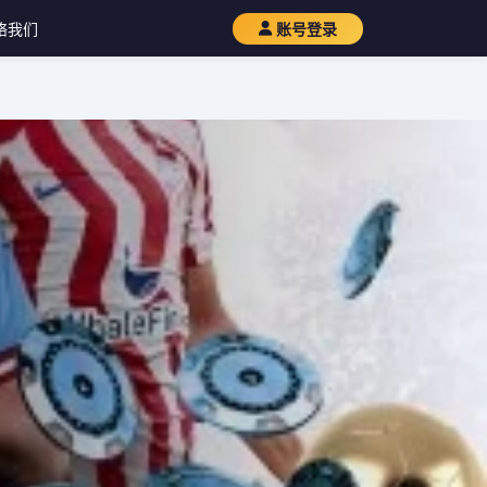
络我们
账号登录