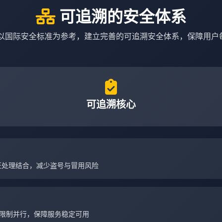
可追溯的安全体系
 以国际安全标准为参考，建立完善的可追溯安全体系，保障用户
可追溯核心
证处理结合，减少盗号与冒用风险
限制并行，保障服务稳定可用