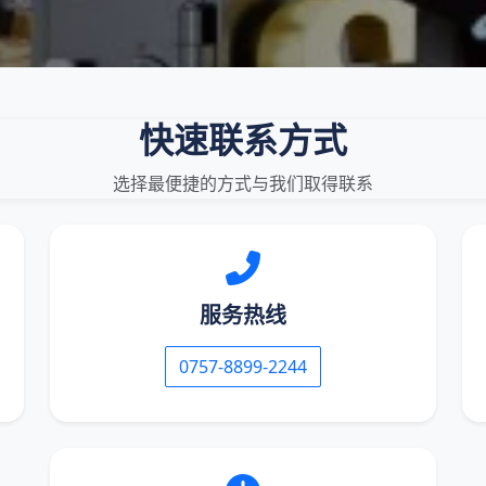
快速联系方式
选择最便捷的方式与我们取得联系
服务热线
0757-8899-2244