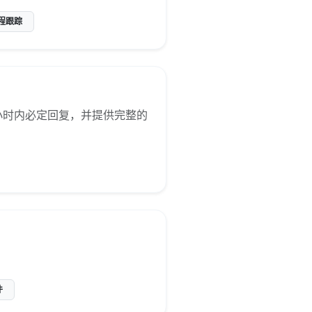
程跟踪
小时内必定回复，并提供完整的
件