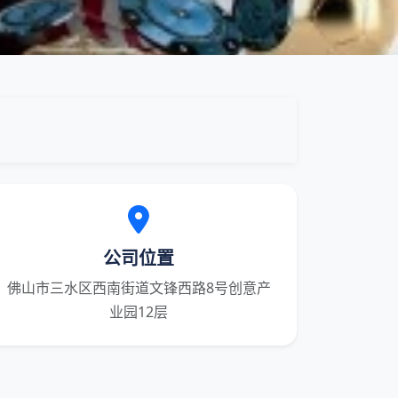
公司位置
佛山市三水区西南街道文锋西路8号创意产
业园12层