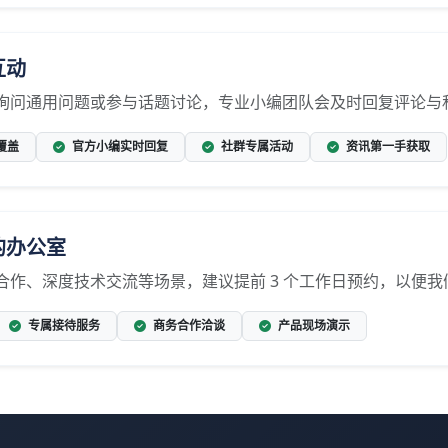
互动
询问通用问题或参与话题讨论，专业小编团队会及时回复评论与
覆盖
官方小编实时回复
社群专属活动
资讯第一手获取
的办公室
合作、深度技术交流等场景，建议提前 3 个工作日预约，以便
专属接待服务
商务合作洽谈
产品现场演示