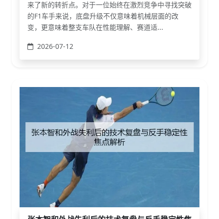
来了新的转折点。对于一位始终在激烈竞争中寻找突破
的F1车手来说，底盘升级不仅意味着机械层面的改
变，更意味着整支车队在性能理解、赛道适...
2026-07-12