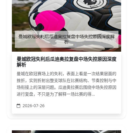
曼城欧冠失利后瓜迪奥拉复盘中场失控原因深度
解析
曼城在欧冠赛场上的失利，表面上看是一次结果层面的
挫折，实则折射出整支球队在比赛结构、节奏控制与中
场衔接上的深层问题。瓜迪奥拉赛后围绕中场失控原因
进行复盘，不只是为了解释一场比赛的得...
2026-07-26