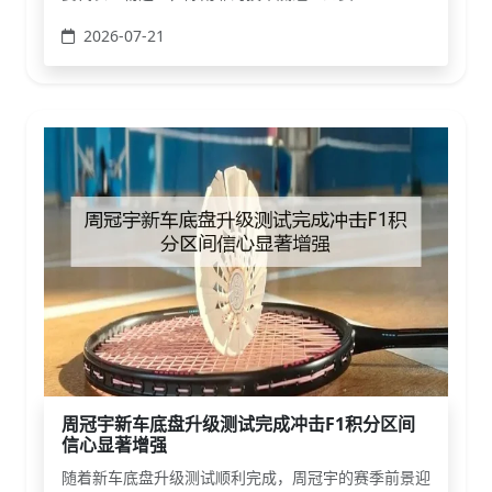
2026-07-21
周冠宇新车底盘升级测试完成冲击F1积分区间
信心显著增强
随着新车底盘升级测试顺利完成，周冠宇的赛季前景迎