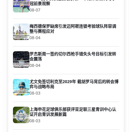
冠前景观察
08-07
梅西德保罗缺席引发迈阿密连锁考验球队阵容调
整与赛程应对
08-04
罗杰斯周一签约切尔西枪手错失头号目标引发转
会震荡
08-04
尤文免签切利克至2029年 截胡罗马背后的转会博
弈与战略布局
08-03
上海申花足球俱乐部获评亚足联三星青训中心认
证开启青训发展新篇
08-03