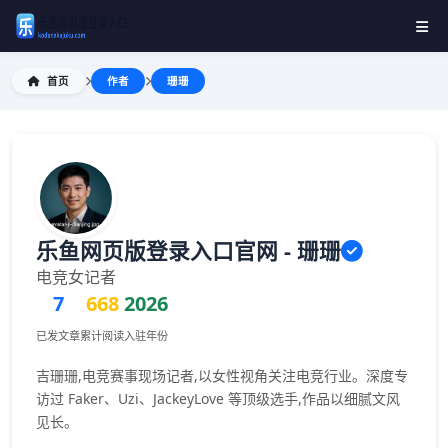
首页
作者
珊珊
乐鱼网页版登录入口官网 - 珊珊
电竞女记者
7
668
2026
已发文章
累计阅读
入驻年份
吉珊珊,电竞赛事现场记者,以女性视角关注电竞行业。深度专
访过 Faker、Uzi、JackeyLove 等顶级选手,作品以细腻文风
见长。