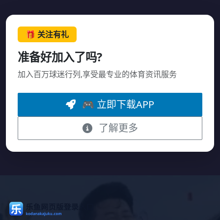
🎁 关注有礼
准备好加入了吗?
加入百万球迷行列,享受最专业的体育资讯服务
🎮 立即下载APP
了解更多