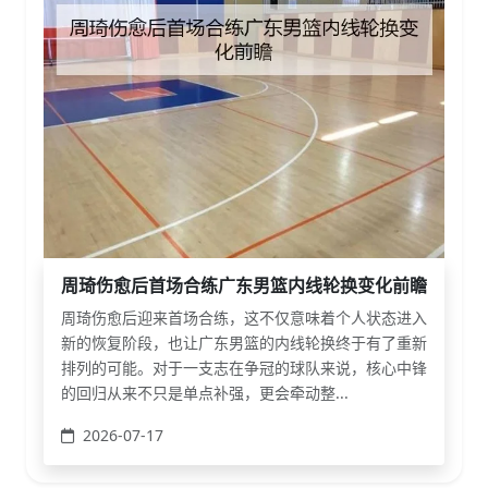
周琦伤愈后首场合练广东男篮内线轮换变化前瞻
周琦伤愈后迎来首场合练，这不仅意味着个人状态进入
新的恢复阶段，也让广东男篮的内线轮换终于有了重新
排列的可能。对于一支志在争冠的球队来说，核心中锋
的回归从来不只是单点补强，更会牵动整...
2026-07-17