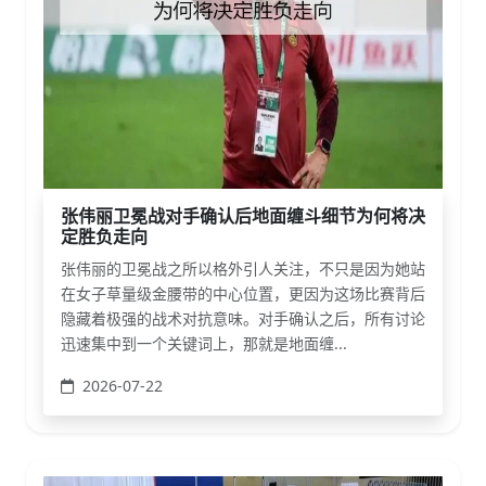
张伟丽卫冕战对手确认后地面缠斗细节为何将决
定胜负走向
张伟丽的卫冕战之所以格外引人关注，不只是因为她站
在女子草量级金腰带的中心位置，更因为这场比赛背后
隐藏着极强的战术对抗意味。对手确认之后，所有讨论
迅速集中到一个关键词上，那就是地面缠...
2026-07-22