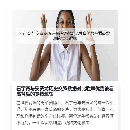
石宇奇与安赛龙历史交锋数据对比胜率优势被看
高背后的竞技逻辑
在世界羽坛的男单赛场上，石宇奇与安赛龙的每一次相
遇，都不只是一次普通的对决，更像是技术、节奏、心
理和临场判断的全方位碰撞。两位选手都曾站在世界顶
级行列，一个以灵活细腻、线路变化和突...