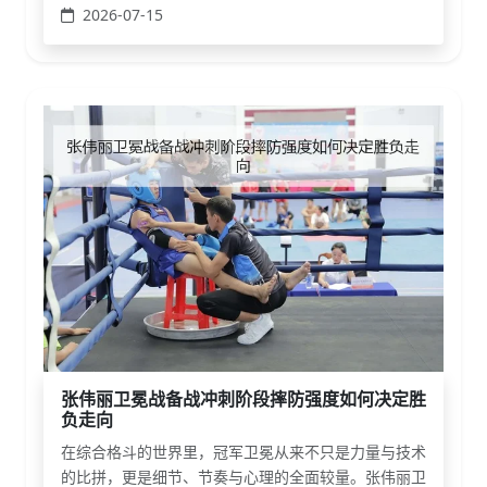
2026-07-15
张伟丽卫冕战备战冲刺阶段摔防强度如何决定胜
负走向
在综合格斗的世界里，冠军卫冕从来不只是力量与技术
的比拼，更是细节、节奏与心理的全面较量。张伟丽卫